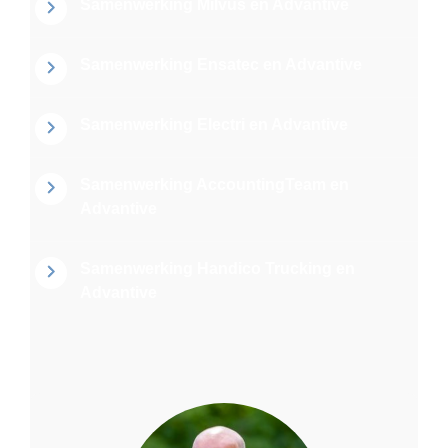
Samenwerking Milvus en Advantive​
Samenwerking Ensatec en Advantive
Samenwerking Electri en Advantive
Samenwerking AccountingTeam en
Advantive
Samenwerking Handico Trucking en
Advantive