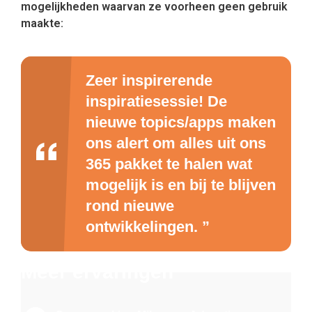
mogelijkheden waarvan ze voorheen geen gebruik
maakte:
Zeer inspirerende
inspiratiesessie! De
nieuwe topics/apps maken
ons alert om alles uit ons
365 pakket te halen wat
mogelijk is en bij te blijven
rond nieuwe
ontwikkelingen. ”