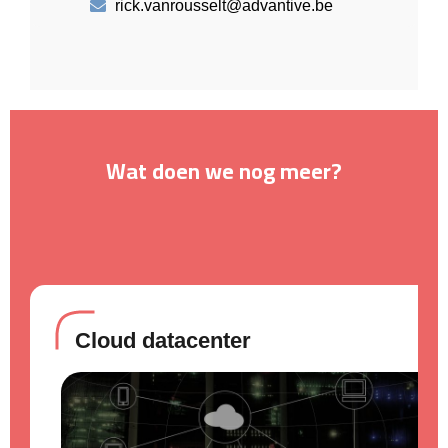
rick.vanrousselt@advantive.be
Wat doen we nog meer?
Cloud datacenter