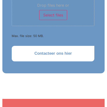
Drop files here or
Select files
Max. file size: 50 MB.
CAPTCHA