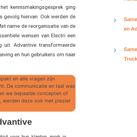
 het kennismakingsgesprek ging
ls gevolg hiervan. Ook werden de
Same
et name de reorganisatie van de
en Ad
ssentiële wensen van Electri een
 uit. Advantive transformeerde
Same
geving en hun gebruikers om naar
Truck
epakt en alle vragen zijn
ht. De communicatie en taal was
ten we bepaalde concepten of
n, werden deze ook met plezier
dvantive
teit voor hun klanten, merk je