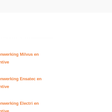
nwerking Milvus en
tive​
nwerking Ensatec en
ntive
nwerking Electri en
ntive