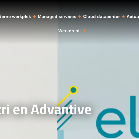
erne werkplek
Managed services
Cloud datacenter
Actu
Werken bij
ri en Advantive