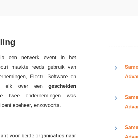
ling
via een netwerk event in het
ctri maakte reeds gebruik van
Same
ernemingen, Electri Software en
Advan
 en elk over een
gescheiden
de twee ondernemingen was
Same
licentiebeheer, enzovoorts.
Adva
Same
ant voor beide organisaties naar
Adva