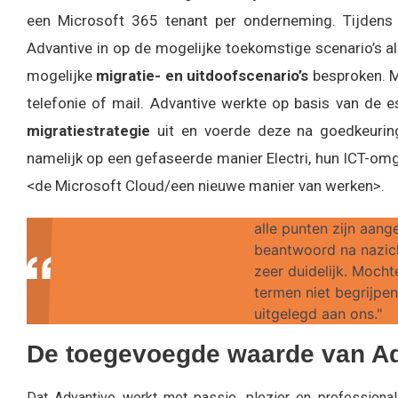
een Microsoft 365 tenant per onderneming. Tijdens
Advantive in op de mogelijke toekomstige scenario’s a
mogelijke
migratie- en uitdoofscenario’s
besproken. M
telefonie of mail. Advantive werkte op basis van de e
migratiestrategie
uit en voerde deze na goedkeuring
namelijk op een gefaseerde manier Electri, hun ICT-om
<de Microsoft Cloud/een nieuwe manier van werken>.
alle punten zijn aang
beantwoord na nazic
zeer duidelijk. Moch
termen niet begrijpe
uitgelegd aan ons."
De toegevoegde waarde van A
Dat Advantive werkt met passie, plezier en professionali