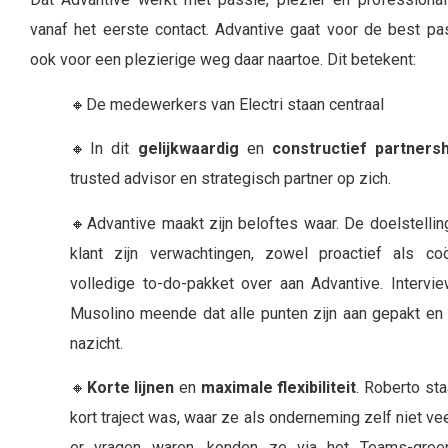
vanaf het eerste contact. Advantive gaat voor de best p
ook voor een plezierige weg daar naartoe. Dit betekent:
🔸De medewerkers van Electri staan centraal
🔸In dit
gelijkwaardig
en
constructief partnersh
trusted advisor en strategisch partner op zich.
🔸Advantive maakt zijn beloftes waar. De doelstellin
klant zijn verwachtingen, zowel proactief als coö
volledige to-do-pakket over aan Advantive. Interv
Musolino meende dat alle punten zijn aan gepakt en 
nazicht.
🔸
Korte lijnen
en
maximale flexibiliteit
. Roberto st
kort traject was, waar ze als onderneming zelf niet vee
er vragen waren, konden ze via het Teams-groep