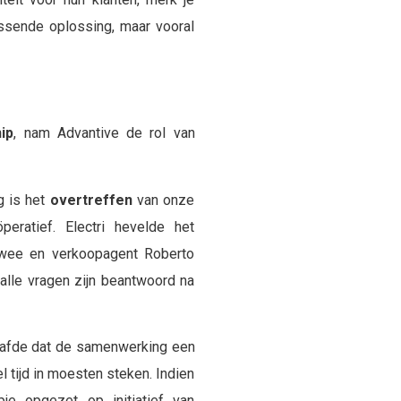
assende oplossing, maar vooral
ip
, nam Advantive de rol van
g is het
overtreffen
van onze
peratief. Electri hevelde het
iewee en verkoopagent Roberto
alle vragen zijn beantwoord na
aafde dat de samenwerking een
l tijd in moesten steken. Indien
je opgezet op initiatief van