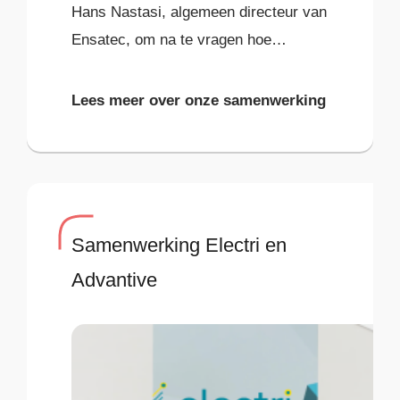
Hans Nastasi, algemeen directeur van
Ensatec, om na te vragen hoe
Ensatec het partnership met
Advantive heeft ervaren. Op deze
Lees meer over onze samenwerking
manier
Samenwerking Electri en
Advantive