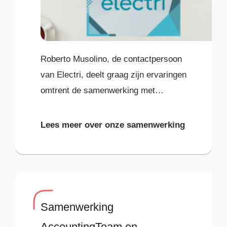
Roberto Musolino, de contactpersoon
van Electri, deelt graag zijn ervaringen
omtrent de samenwerking met
Advantive, die werd ingezet als
trusted advisor en strategisch partner
Lees meer over onze samenwerking
voor
Samenwerking
AccountingTeam en