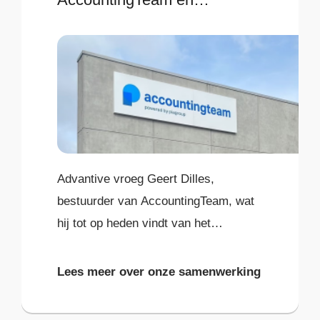
Advantive
Advantive vroeg Geert Dilles,
bestuurder van AccountingTeam, wat
hij tot op heden vindt van het
Advantive-AccountingTeam
partnership. Waar blinkt Advantive in
Lees meer over onze samenwerking
uit, en waar kunnen