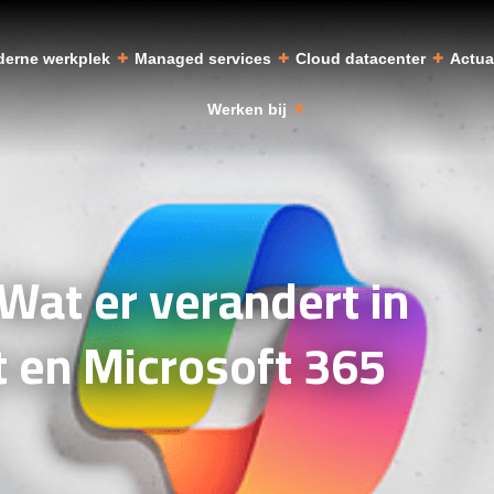
erne werkplek
Managed services
Cloud datacenter
Actu
Werken bij
 Wat er verandert in
t en Microsoft 365