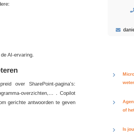
dere:
dani
de AI-ervaring.
eteren
Micro
weten
preid over SharePoint-pagina’s:
rogramma-overzichten,… . Copilot
Agent
 om gerichte antwoorden te geven
of he
Is jo