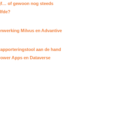
ijf… of gewoon nog steeds
lfde?
werking Milvus en Advantive​
rapporteringstool aan de hand
ower Apps en Dataverse​