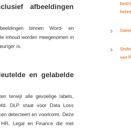
bedr
clusief afbeeldingen
hetze
afbeeldingen binnen Word- en
Samen
ele inhoud worden meegenomen in
uriger is.
Shift
van P
leutelde en gelabelde
n terwijl alle gevoelige labels,
eefd. DLP staat voor Data Loss
kken detecteert en voorkomt. Deze
s HR, Legal en Finance die met