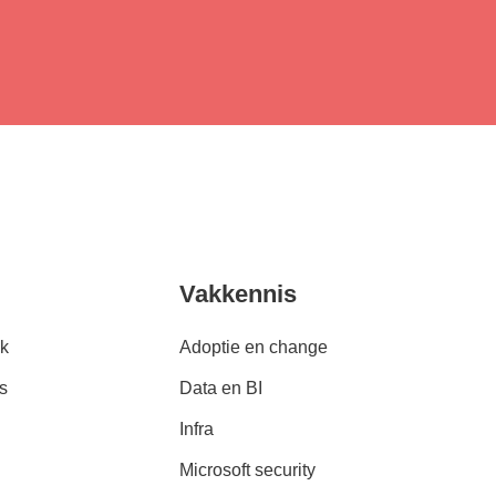
Vakkennis
k
Adoptie en change
s
Data en BI
Infra
Microsoft security