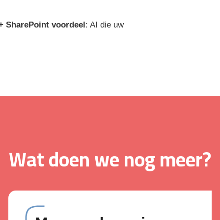
+ SharePoint voordeel
: AI die uw
Wat doen we nog meer?