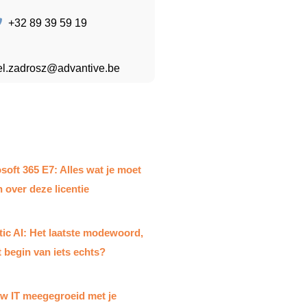
+32 89 39 59 19
el.zadrosz@advantive.be
soft 365 E7: Alles wat je moet
 over deze licentie
ic AI: Het laatste modewoord,
t begin van iets echts?
uw IT meegegroeid met je