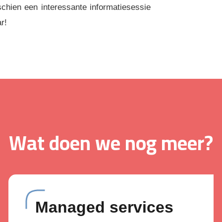
schien een interessante informatiesessie
r!
Wat doen we nog meer?
Managed services