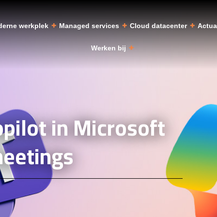
erne werkplek
Managed services
Cloud datacenter
Actu
Werken bij
pilot in Microsoft
eetings