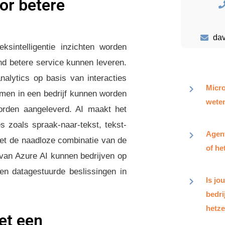
or betere
da
intelligentie inzichten worden
d betere service kunnen leveren.
alytics op basis van interacties
Micro
men in een bedrijf kunnen worden
weten
orden aangeleverd. AI maakt het
 zoals spraak-naar-tekst, tekst-
Agent
et de naadloze combinatie van de
of he
 van Azure AI kunnen bedrijven op
en datagestuurde beslissingen in
Is jo
bedr
hetze
et een