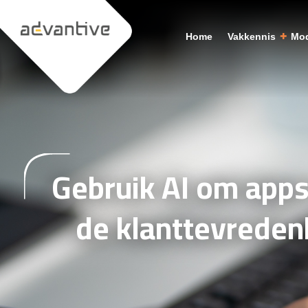
Home
Vakkennis
Mod
Gebruik AI om apps
de klanttevreden