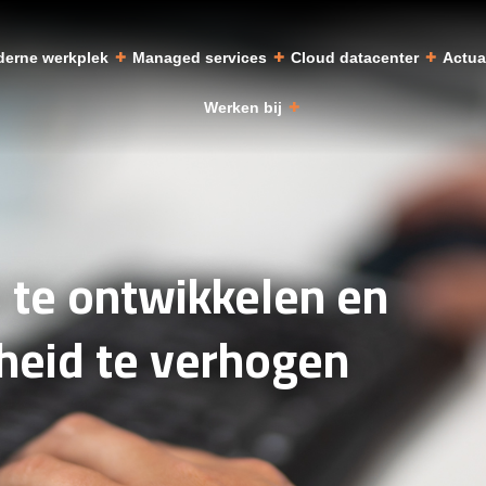
erne werkplek
Managed services
Cloud datacenter
Actu
Werken bij
 te ontwikkelen en
heid te verhogen