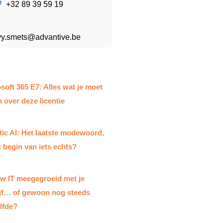
+32 89 39 59 19
vy.smets@advantive.be
soft 365 E7: Alles wat je moet
 over deze licentie
ic AI: Het laatste modewoord,
t begin van iets echts?
uw IT meegegroeid met je
ijf… of gewoon nog steeds
lfde?